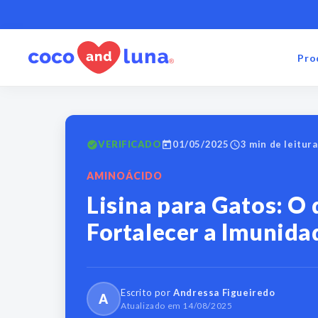
Pular
para o
conteúdo
Pro
VERIFICADO
01/05/2025
3 min de leitura
AMINOÁCIDO
Lisina para Gatos: O 
Fortalecer a Imunida
Escrito por
Andressa Figueiredo
A
Atualizado em 14/08/2025