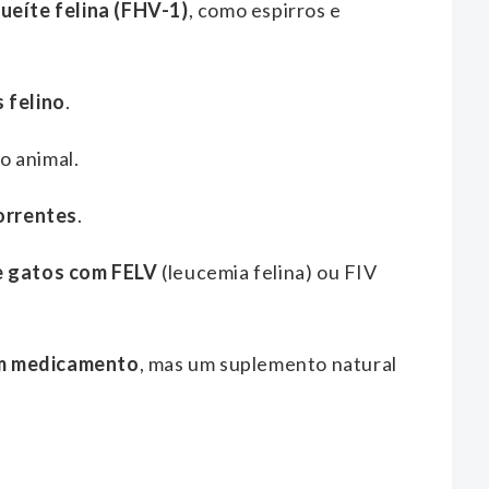
ueíte felina (FHV-1)
, como espirros e
 felino
.
o animal.
correntes
.
e gatos com FELV
(leucemia felina) ou FIV
m medicamento
, mas um suplemento natural