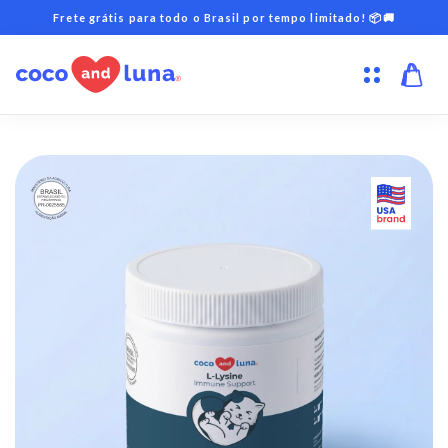
Pular
Frete grátis para todo o Brasil por tempo limitado! 📦🚚
para o
conteúdo