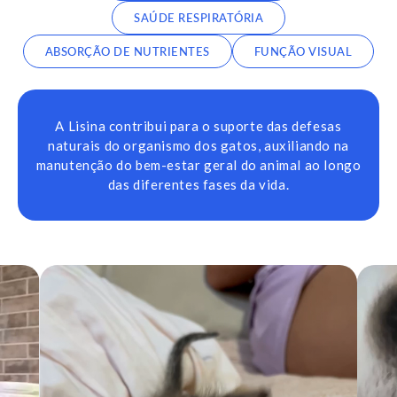
SAÚDE RESPIRATÓRIA
ABSORÇÃO DE NUTRIENTES
FUNÇÃO VISUAL
A Lisina contribui para o suporte das defesas
naturais do organismo dos gatos, auxiliando na
manutenção do bem-estar geral do animal ao longo
das diferentes fases da vida.