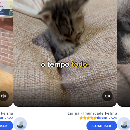
 Felina
Lisina - Imunidade Felina
RIFICADO
VERIFICADO
RAR
COMPRAR