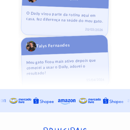
O Daily virou parte da rotina aqui em
casa, fez diferença na saúde do meu gato.
20/03/2026
Talys Fernandes
Meu gato ficou mais ativo depois que
comecei a usar o Daily, adorei o
resultado!
15/04/2026
Jesse Macedo
Produto prático e meu gato aceitou
super bem, recomendo!
12/02/2026