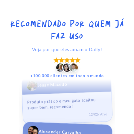
recomendado por quem já
Talys Fernandes
faz uso
Meu gato ficou mais ativo depois que
comecei a usar o Daily, adorei o
Veja por que eles amam o Daily!
resultado!
15/04/2026
+100.000 clientes em todo o mundo
Jesse Macedo
Produto prático e meu gato aceitou
super bem, recomendo!
12/02/2026
Alexander Carvalho