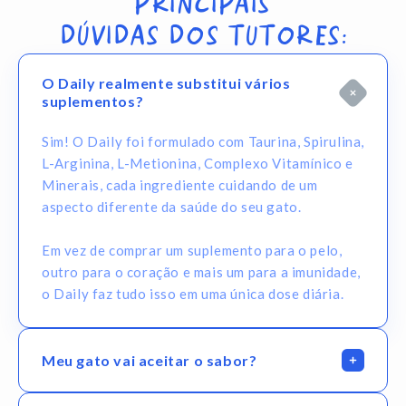
PRINCIPAIS
Alexander Carvalho
DÚVIDAS DOS TUTORES:
O Daily virou parte da rotina aqui em
O Daily realmente substitui vários
casa, fez diferença na saúde do meu gato.
suplementos?
20/03/2026
Sim! O Daily foi formulado com Taurina, Spirulina,
L-Arginina, L-Metionina, Complexo Vitamínico e
Minerais, cada ingrediente cuidando de um
aspecto diferente da saúde do seu gato.
Em vez de comprar um suplemento para o pelo,
outro para o coração e mais um para a imunidade,
o Daily faz tudo isso em uma única dose diária.
Meu gato vai aceitar o sabor?
A grande maioria dos gatos aceita muito bem! O