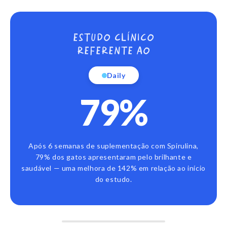
Fonte de cálcio essencial para ossos, dentes e
contração muscular. Também auxilia em diversas
funções metabólicas.
ESTUDO CLÍNICO
REFERENTE AO
Daily
79%
Após 6 semanas de suplementação com Spirulina,
79% dos gatos apresentaram pelo brilhante e
saudável — uma melhora de 142% em relação ao início
do estudo.